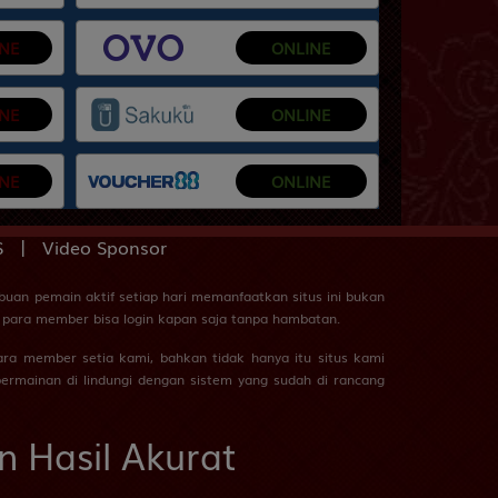
INE
ONLINE
INE
ONLINE
INE
ONLINE
|
S
Video Sponsor
ibuan pemain aktif setiap hari memanfaatkan situs ini bukan
r, para member bisa login kapan saja tanpa hambatan.
ra member setia kami, bahkan tidak hanya itu situs kami
 permainan di lindungi dengan sistem yang sudah di rancang
 Hasil Akurat