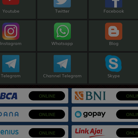
Youtube
Twitter
Facebook
Instagram
Whatsapp
Blog
Telegram
Channel Telegram
Skype
ONLINE
ONLI
ONLINE
ONLI
ONLINE
ONLI