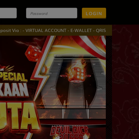
LOGIN
L ACCOUNT - E-WALLET - QRIS (SCAN BARCODE). Link Alternatif NA