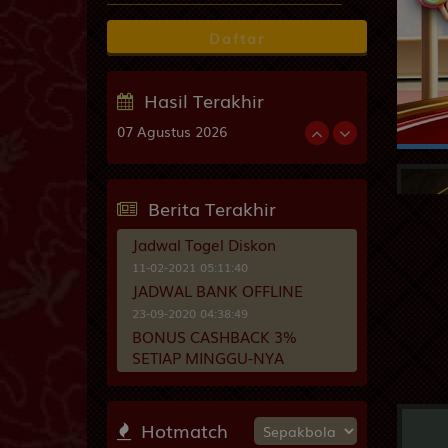
PLAY
Daftar
Udinese vs Como
i
22/08 23:30PM
Hasil Terakhir
H
Udinese
07 Agustus 2026
W
Como
4D SHIO Naga
7
9
2
1
0.50
HDP
-0.50
1.01
Odds
-1.14
Berita Terakhir
4D SHIO Tikus
8
8
1
0
PLAY
Jadwal Togel Diskon
4D SHIO Kelinci
4
2
4
7
11-02-2021 05:11:40
Hull Cit... vs Manchest...
i
22/08 19:30PM
JADWAL BANK OFFLINE
4D SHIO Kerbau
2
4
7
6
23-09-2020 04:38:49
H
Hull City
BONUS CASHBACK 3%
SETIAP MINGGU-NYA
W
Manchester United
10-11-2017 10:41:54
1.25
HDP
-1.25
-1.12
Odds
-1.01
Hotmatch
PLAY