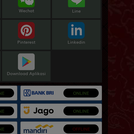
Wechat
Line
Pinterest
Linkedin
Download Aplikasi
NE
ONLINE
NE
ONLINE
NE
OFFLINE