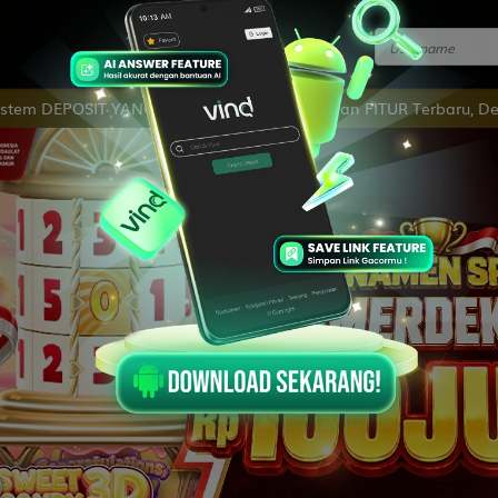
NG SEMAKIN MUDAH Dengan FITUR Terbaru, Deposit Via : - VIRTUA